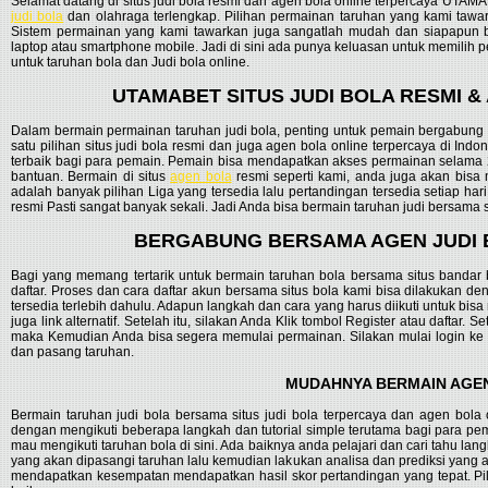
Selamat datang di situs judi bola resmi dan agen bola online terpercaya UTA
judi bola
dan olahraga terlengkap. Pilihan permainan taruhan yang kami tawark
Sistem permainan yang kami tawarkan juga sangatlah mudah dan siapapun 
laptop atau smartphone mobile. Jadi di sini ada punya keluasan untuk memilih
untuk taruhan bola dan Judi bola online.
UTAMABET SITUS JUDI BOLA RESMI &
Dalam bermain permainan taruhan judi bola, penting untuk pemain bergabung d
satu pilihan situs judi bola resmi dan juga agen bola online terpercaya di Ind
terbaik bagi para pemain. Pemain bisa mendapatkan akses permainan selama
bantuan. Bermain di situs
agen bola
resmi seperti kami, anda juga akan bisa
adalah banyak pilihan Liga yang tersedia lalu pertandingan tersedia setiap har
resmi Pasti sangat banyak sekali. Jadi Anda bisa bermain taruhan judi bersama s
BERGABUNG BERSAMA AGEN JUDI 
Bagi yang memang tertarik untuk bermain taruhan bola bersama situs bandar
daftar. Proses dan cara daftar akun bersama situs bola kami bisa dilakukan 
tersedia terlebih dahulu. Adapun langkah dan cara yang harus diikuti untuk bis
juga link alternatif. Setelah itu, silakan Anda Klik tombol Register atau daftar.
maka Kemudian Anda bisa segera memulai permainan. Silakan mulai login ke 
dan pasang taruhan.
MUDAHNYA BERMAIN AGEN
Bermain taruhan judi bola bersama situs judi bola terpercaya dan agen bola
dengan mengikuti beberapa langkah dan tutorial simple terutama bagi para p
mau mengikuti taruhan bola di sini. Ada baiknya anda pelajari dan cari tahu lan
yang akan dipasangi taruhan lalu kemudian lakukan analisa dan prediksi yang a
mendapatkan kesempatan mendapatkan hasil skor pertandingan yang tepat. Pil