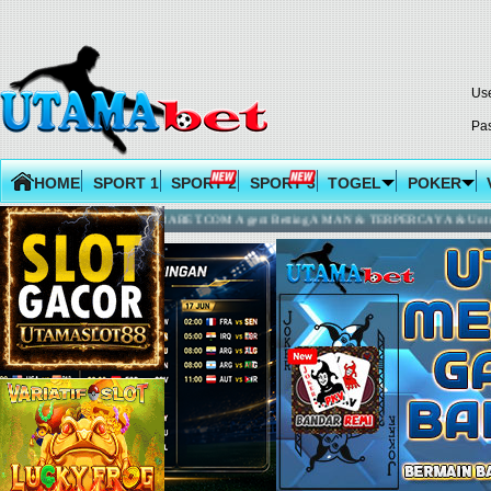
Us
Pa
HOME
SPORT 1
SPORT 2
SPORT 3
TOGEL
POKER
ergabung di WWW.UTAMABET.COM Agent Betting AMAN & TERPERCAYA & Untuk Semua M